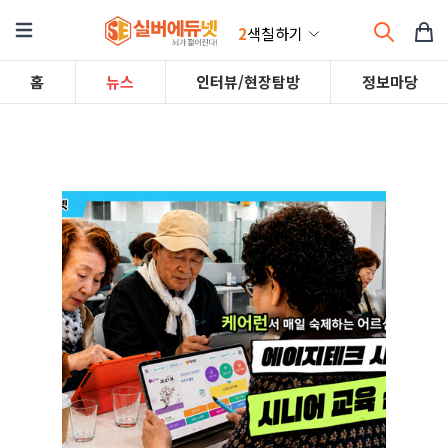
2
색칠하기
홈
뉴스
인터뷰/현장탐방
정보마당