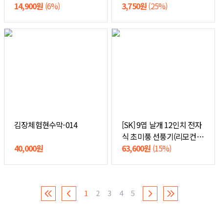
14,900원
(6%)
3,750원
(25%)
김장체험현수막-014
[SK] 9엽 날개 12인치 전자
식 초미풍 선풍기(리모컨)
40,000원
SKDCF12
63,600원
(15%)
1
2
3
4
5