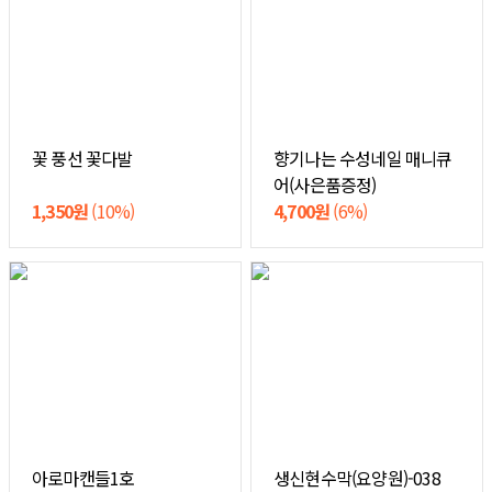
꽃 풍선 꽃다발
향기나는 수성네일 매니큐
어(사은품증정)
1,350원
(10%)
4,700원
(6%)
아로마캔들1호
생신현수막(요양원)-038