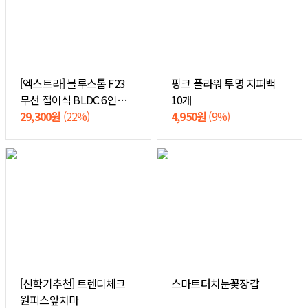
[엑스트라] 블루스톰 F23
핑크 플라워 투명 지퍼백
무선 접이식 BLDC 6인치
10개
빅팬 휴대용 선풍기
29,300원
(22%)
4,950원
(9%)
[신학기추천] 트렌디체크
스마트터치눈꽃장갑
원피스앞치마