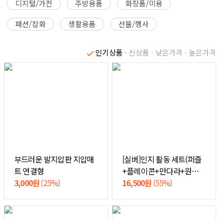
디지털/가전
주방용품
화장품/미용
패션/잡화
생활용품
선물/행사
인기상품
· 신상품
· 낮은가격
· 높은가격
부드러운 발지압판 지압매
[실버]인지 활동 세트(퍼즐
트 연결형
+플레이콘+만다라+원목칠
3,000원
(25%)
교+색연필)
16,500원
(55%)