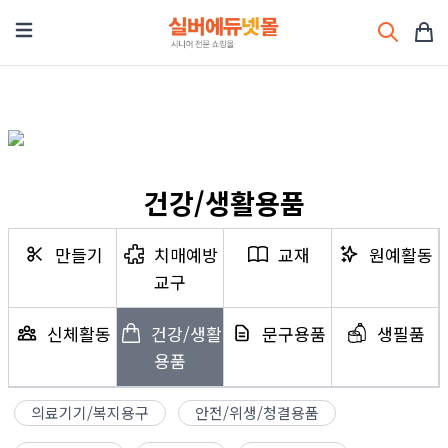
건강/생활용품
만들기
치매예방
교재
원예활동
교구
신체활동
건강/생활
문구용품
생필품
용품
의료기기/복지용구
안전/위생/청결용품