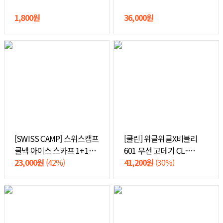
1,800원
36,000원
[SWISS CAMP] 스위스캠프
[쿨린] 위글위글X비블리
쿨넥 아이스 스카프 1+1
601 무선 고데기 CL-
(스카이블루+쿨레드)
23,000원
(42%)
601(꿀벌)
41,200원
(30%)